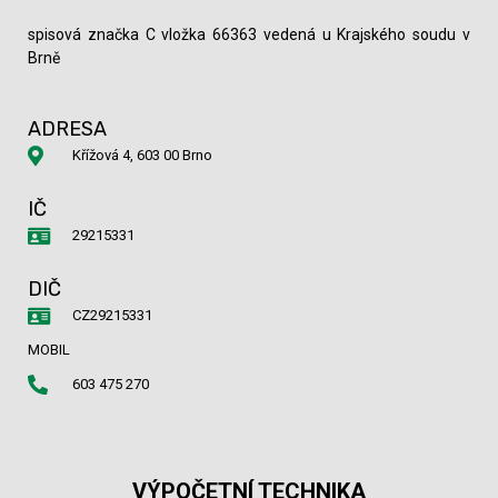
spisová značka C vložka 66363 vedená u Krajského soudu v
Brně
ADRESA
Křížová 4, 603 00 Brno
IČ
29215331
DIČ
CZ29215331
MOBIL
603 475 270
VÝPOČETNÍ TECHNIKA