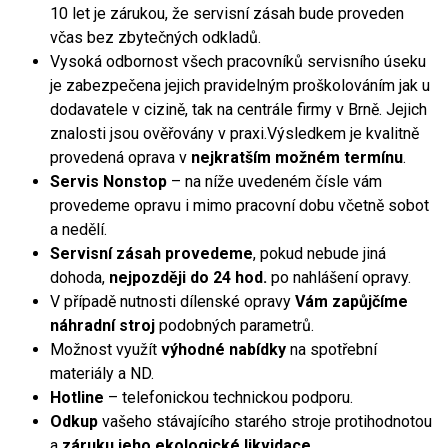
10 let je zárukou, že servisní zásah bude proveden
včas bez zbytečných odkladů.
Vysoká odbornost všech pracovníků servisního úseku
je zabezpečena jejich pravidelným proškolováním jak u
dodavatele v cizině, tak na centrále firmy v Brně. Jejich
znalosti jsou ověřovány v praxi.Výsledkem je kvalitně
provedená oprava v
nejkratším možném termínu
.
Servis Nonstop
– na níže uvedeném čísle vám
provedeme opravu i mimo pracovní dobu včetně sobot
a nedělí.
Servisní zásah provedeme
, pokud nebude jiná
dohoda,
nejpozději do 24 hod.
po nahlášení opravy.
V případě nutnosti dílenské opravy
Vám zapůjčíme
náhradní stroj
podobných parametrů.
Možnost využít
výhodné nabídky
na spotřební
materiály a ND.
Hotline
– telefonickou technickou podporu.
Odkup
vašeho stávajícího starého stroje protihodnotou
a
záruku jeho ekologické likvidace
.